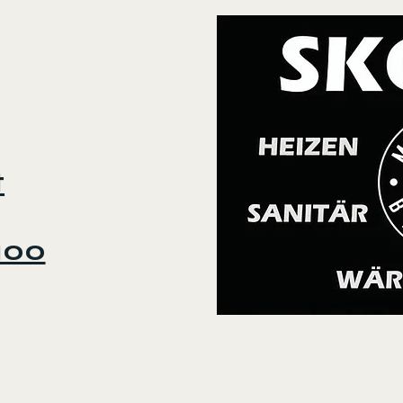
t
 100