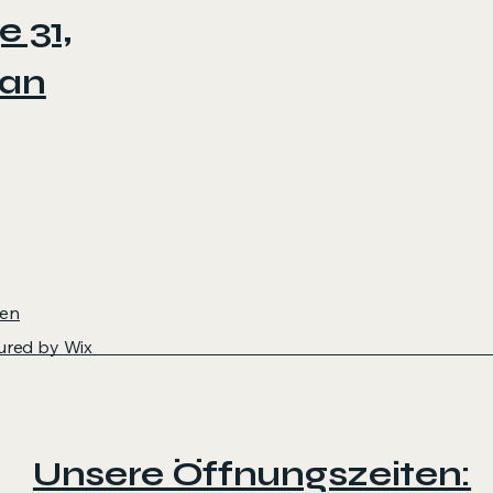
e 31,
 an
gen
cured by
Wix
Unsere Öffnungszeiten: