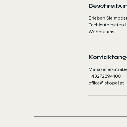
Beschreibu
Erleben Sie moder
Fachleute bieten 
Wohnraums.
Kontaktan
Mariazeller-Straße
+43272294100
office@skopal.at