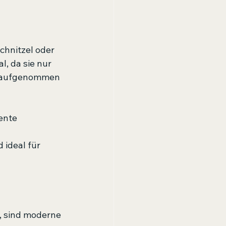
hnitzel oder 
, da sie nur 
s aufgenommen 
ente 
ideal für 
, sind moderne 