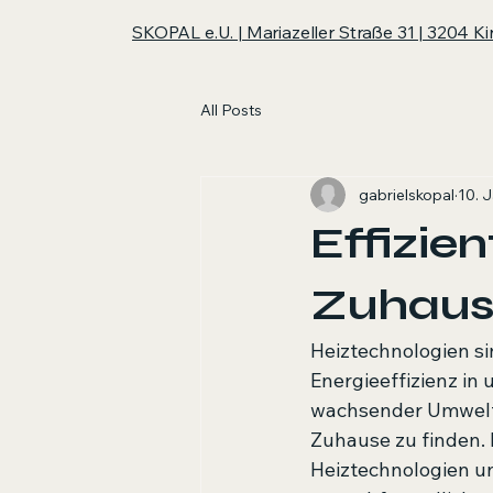
SKOPAL e.U. | Mariazeller Straße 31 | 3204 K
All Posts
gabrielskopal
10. J
Effizie
Zuhau
Heiztechnologien si
Energieeffizienz i
wachsender Umweltbe
Zuhause zu finden. 
Heiztechnologien un