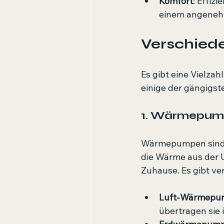
Komfort
: Effiz
einem angeneh
Verschiede
Es gibt eine Vielzah
einige der gängigst
1. Wärmepu
Wärmepumpen sind e
die Wärme aus der U
Zuhause. Es gibt 
Luft-Wärmepu
übertragen sie i