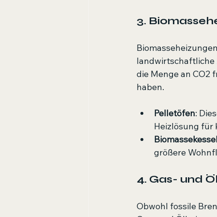
3. Biomasseh
Biomasseheizungen n
landwirtschaftliche 
die Menge an CO2 f
haben. 
Pelletöfen
: Die
Heizlösung für 
Biomassekesse
größere Wohnf
4. Gas- und Ö
Obwohl fossile Bren