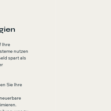
gien
 Ihre 
ysteme nutzen 
ld spart als 
r 
en Sie Ihre 
rneuerbare 
imieren.