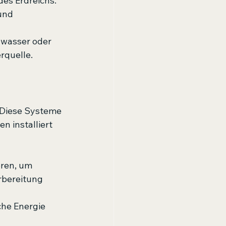
es Erdreichs. 
und 
wasser oder 
rquelle.
 Diese Systeme 
 installiert 
ren, um 
bereitung 
che Energie 