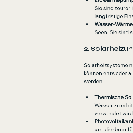
Erdwärmepum
Sie sind teurer 
langfristige Ei
Wasser-Wärm
Seen. Sie sind 
2. Solarheizu
Solarheizsysteme n
können entweder als
werden. 
Thermische So
Wasser zu erhi
verwendet wird
Photovoltaikan
um, die dann f