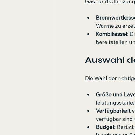
Gas- und Ölheizungen
Brennwertkess
Wärme zu erzeug
Kombikessel
: 
bereitstellen un
Auswahl de
Die Wahl der richti
Größe und Layo
leistungsstärk
Verfügbarkeit 
verfügbar sind
Budget
: Berück