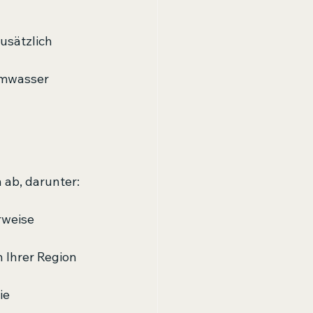
usätzlich 
rmwasser 
 ab, darunter:
rweise 
 Ihrer Region 
ie 